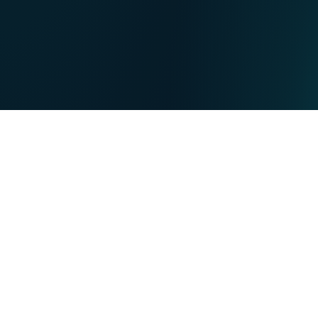
NL
Nos points de ventes
EN
DE
PARTICULIERS
PROFESSIONNELS
Nos forces
NET
TV
MOBILE
TEL
Vous souhaitez :