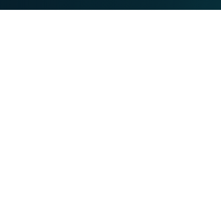
MOBILE
TEL
Tarifs
lient
Appels fixes à l'international
mation
Appels mobiles à l'international
s
Offre internet sociale
ts
Grilles tarifaires