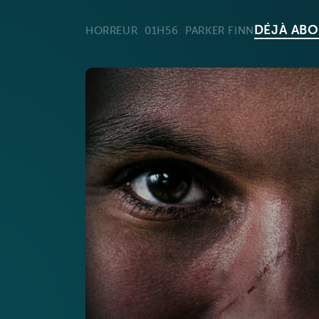
DÉJÀ ABO
HORREUR
01H56
PARKER FINN