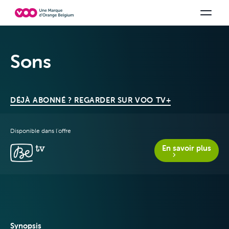
Choisissez votre combinaison
Chaines TV
Family Fun
Orange Sports
Voir tous les packs
Be tv
Aidez-
Sons
DÉJÀ ABONNÉ ? REGARDER SUR VOO TV+
Disponible dans l'offre
En savoir plus
Offres & Packs
Télévision
Synopsis