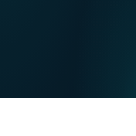
NL
Nos points de ventes
EN
DE
PARTICULIERS
PROFESSIONNELS
Nos forces