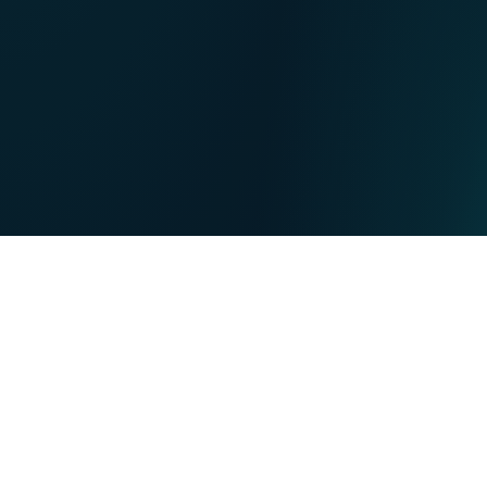
NL
Nos points de ventes
EN
DE
PARTICULIERS
PROFESSIONNELS
Nos forces
NET
TV
MOBILE
TEL