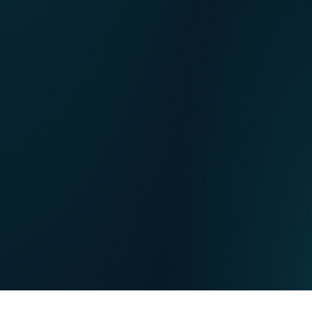
NL
Nos points de ventes
EN
DE
PARTICULIERS
PROFESSIONNELS