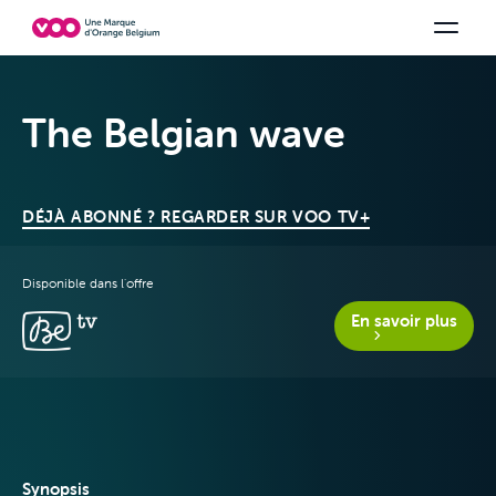
Choisissez votre combinaison
Chaines TV
Family Fun
Orange Sports
Voir tous les packs
Be tv
Aidez-
The Belgian wave
DÉJÀ ABONNÉ ? REGARDER SUR VOO TV+
Disponible dans l'offre
En savoir plus
Offres & Packs
Synopsis