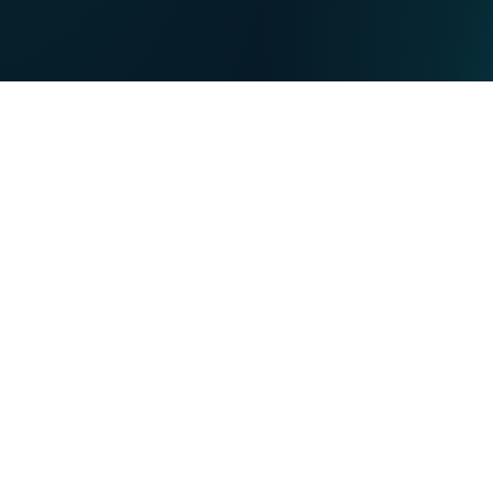
DE
PARTICULIERS
PROFESSIONNELS
Nos forces
NET
TV
MOBILE
TEL
Vous souhaitez :
Devenir client VOO
Devenir client VOObusiness