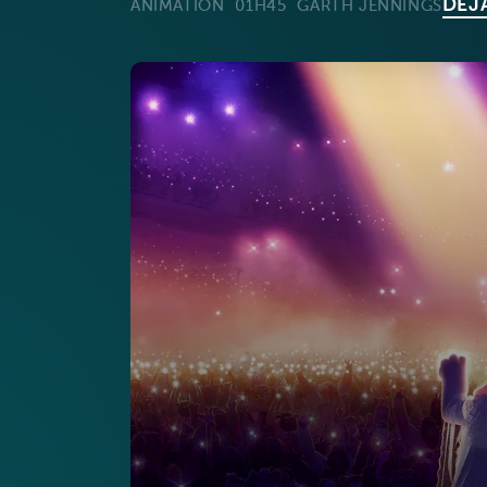
DÉJ
ANIMATION
01H45
GARTH JENNINGS