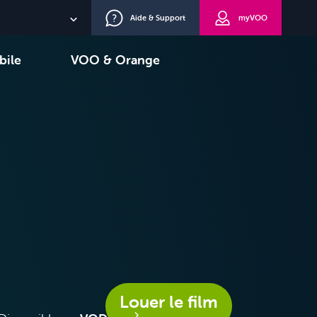
Aide & Support
myVOO
NL
bile
VOO & Orange
EN
oisir
TV+
DE
Louer le film