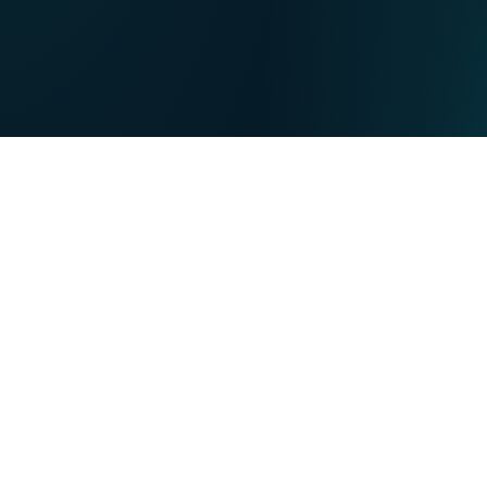
NL
Nos points de ventes
EN
DE
PARTICULIERS
PROFESSIONNELS
Nos forces
NET
TV
MOBILE
TEL
Vous souhaitez :