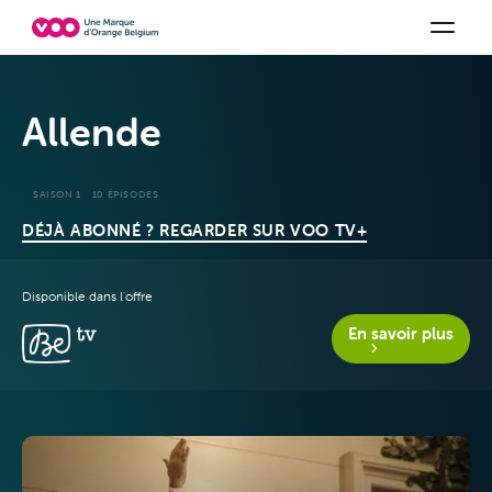
Choisissez votre combinaison
Chaines TV
Family Fun
Orange Sports
Voir tous les packs
Be tv
Aidez-
Allende
SAISON 1
10 ÉPISODES
DÉJÀ ABONNÉ ? REGARDER SUR VOO TV+
Disponible dans l'offre
En savoir plus
Offres & Packs