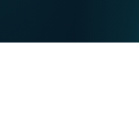
NL
Nos points de ventes
EN
DE
PARTICULIERS
PROFESSIONNELS
Nos forces
NET
TV
MOBILE
TEL
Vous souhaitez :