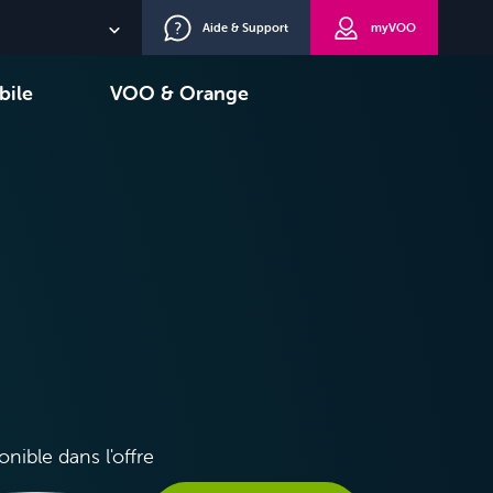
Aide & Support
myVOO
NL
bile
VOO & Orange
EN
oisir
TV+
DE
onible dans l'offre