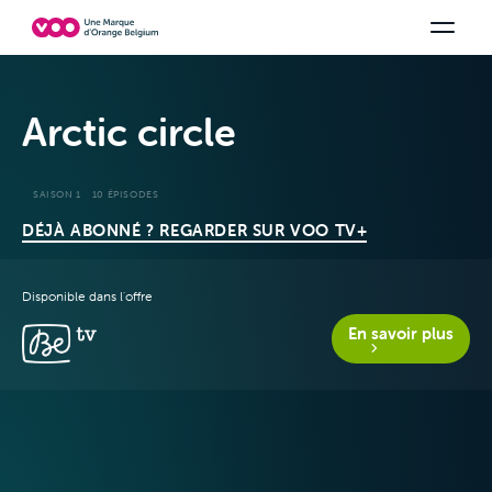
Choisissez votre combinaison
Chaines TV
Family Fun
Orange Sports
Voir tous les packs
Be tv
Aidez-
Arctic circle
SAISON 1
10 ÉPISODES
DÉJÀ ABONNÉ ? REGARDER SUR VOO TV+
Disponible dans l'offre
Offres & Packs
En savoir plus
Télévision