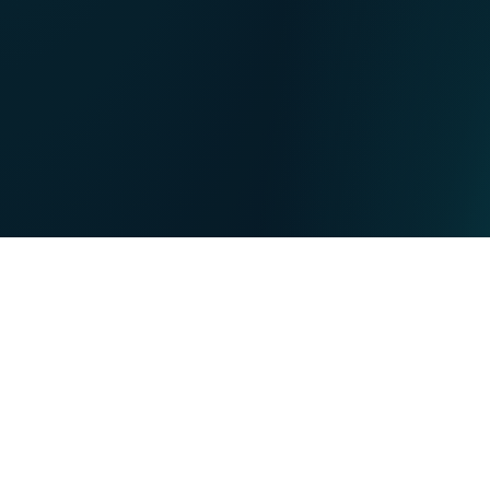
NL
Nos points de ventes
EN
DE
PARTICULIERS
PROFESSIONNELS
Nos forces
NET
TV
MOBILE
TEL