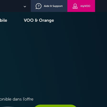
Aide & Support
myVOO
NL
bile
VOO & Orange
EN
oisir
TV+
DE
onible dans l'offre