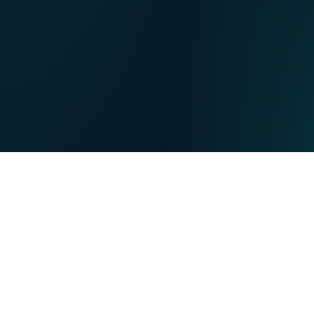
NL
Nos points de ventes
EN
DE
PARTICULIERS
PROFESSIONNELS
Nos forces
NET
TV
MOBILE
TEL