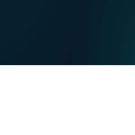
NL
Nos points de ventes
EN
DE
PARTICULIERS
PROFESSIONNELS
Nos forces
NET
TV
MOBILE
TEL