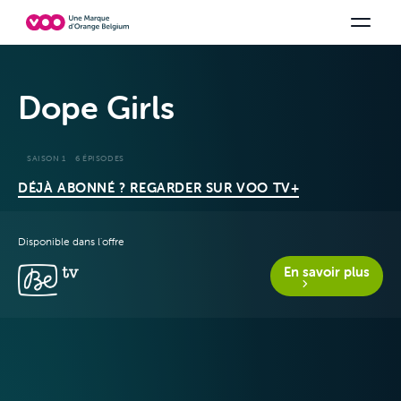
Choisissez votre combinaison
Chaines TV
Family Fun
Orange Sports
Voir tous les packs
Be tv
Aidez-
Dope Girls
SAISON 1
6 ÉPISODES
DÉJÀ ABONNÉ ? REGARDER SUR VOO TV+
Disponible dans l'offre
Offres & Packs
En savoir plus
Télévision