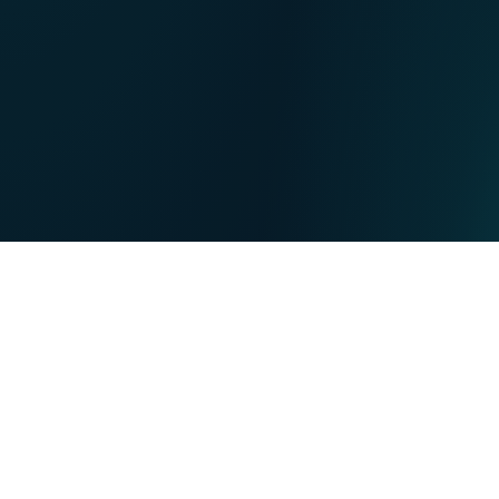
NL
Nos points de ventes
EN
DE
PARTICULIERS
PROFESSIONNELS
Nos forces
NET
TV
MOBILE
TEL