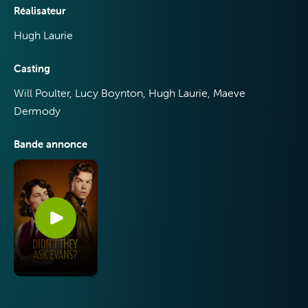
Réalisateur
Hugh Laurie
VOO &
Casting
Orange
Will Poulter, Lucy Boynton, Hugh Laurie, Maeve
Dermody
Bande annonce