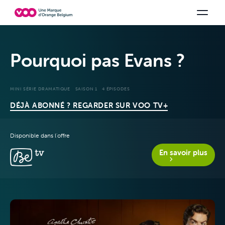
Choisissez votre combinaison
Chaines TV
Family Fun
Orange Sports
Voir tous les packs
Be tv
Aidez-
Pourquoi pas Evans ?
MINI SÉRIE DRAMATIQUE
SAISON 1
4 ÉPISODES
DÉJÀ ABONNÉ ? REGARDER SUR VOO TV+
Disponible dans l'offre
En savoir plus
Offres &
Packs