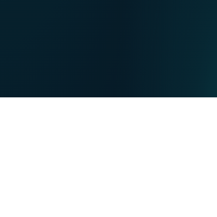
NL
Nos points de ventes
EN
DE
PARTICULIERS
PROFESSIONNELS
Nos forces
NET
TV
MOBILE
TEL