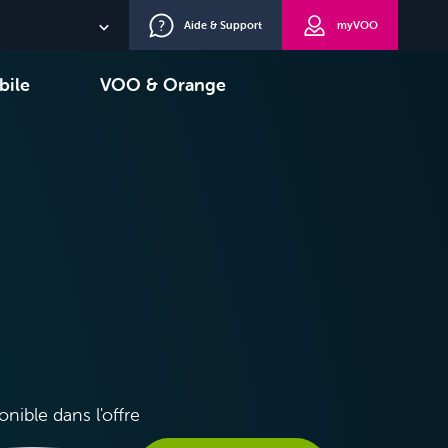
Aide & Support
myVOO
NL
bile
VOO & Orange
EN
oisir
TV+
DE
onible dans l'offre