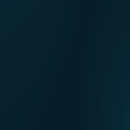
NL
Nos points de ventes
EN
DE