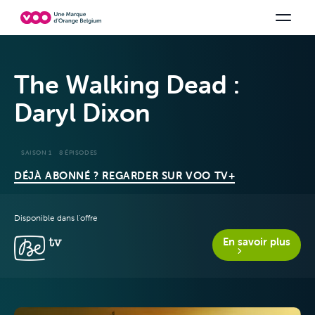
Choisissez votre combinaison
Chaines TV
Family Fun
Orange Sports
Voir tous les packs
Be tv
Aidez-
The Walking Dead :
Daryl Dixon
SAISON 1
8 ÉPISODES
DÉJÀ ABONNÉ ? REGARDER SUR VOO TV+
Offres & Packs
Disponible dans l'offre
En savoir plus