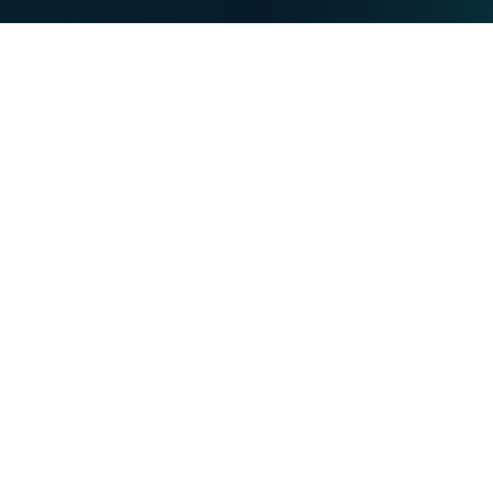
PARTICULIERS
PROFESSIONNELS
Nos forces
NET
TV
MOBILE
TEL
Vous souhaitez :
Devenir client VOO
Devenir client VOObusiness
Changer d'opérateur