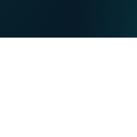
Nos points de ventes
EN
DE
PARTICULIERS
PROFESSIONNELS
Nos forces
NET
TV
MOBILE
TEL
Vous souhaitez :
Devenir client VOO