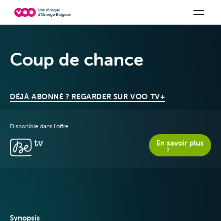
Choisissez votre combinaison
Chaines TV
Family Fun
Orange Sports
Voir tous les packs
Be tv
Aidez-
Coup de chance
DÉJÀ ABONNÉ ? REGARDER SUR VOO TV+
Disponible dans l'offre
En savoir plus
Offres & Packs
Synopsis