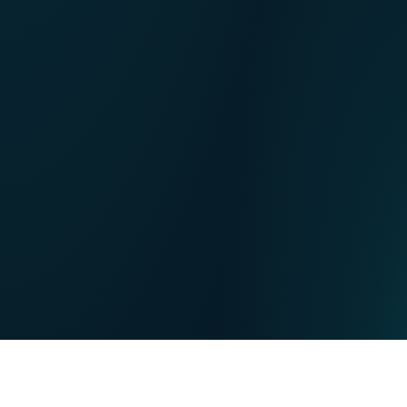
NL
Nos points de ventes
EN
DE
PARTICULIERS
PROFESSIONNELS