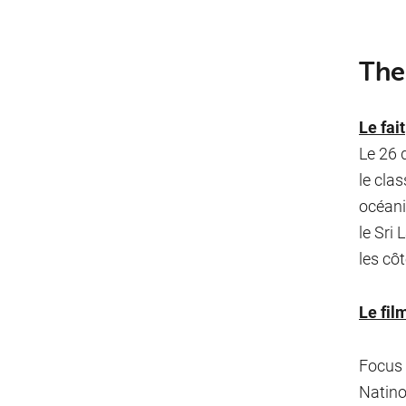
The
Le fait
Le 26 
le cla
océani
le Sri
les cô
Le fil
Focus s
Natino