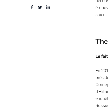
découv
émouvo
soient
The
Le fait
En 201
présid
Comey,
d’Hill
enquêt
Russie