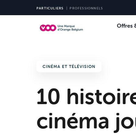
PARTICULIERS
PROFESSIONNELS
Offres 
Choi
Ch
CINÉMA ET TÉLÉVISION
10 histoir
cinéma jou