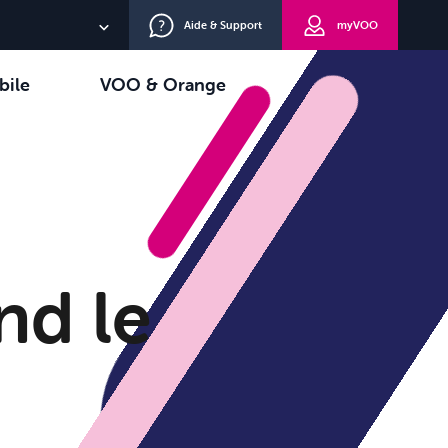
Aide & Support
myVOO
NL
bile
VOO & Orange
EN
oisir
TV+
DE
nd le