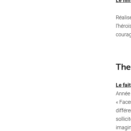
Le fil
Réalis
l’héro
courag
The
Le fait
Année 
« Face
différe
sollici
imagin