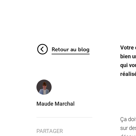
Votre 
Retour au blog
bien u
qui vo
réalis
Maude Marchal
Ça doi
sur des
PARTAGER