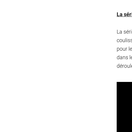
La sér
La sér
coulis
pour l
dans le
déroul