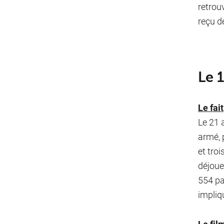
retrou
reçu d
Le 
Le fait
Le 21 
armé, 
et tro
déjoue
554 pa
impliq