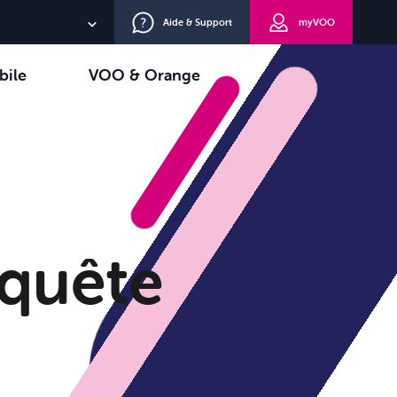
Aide & Support
myVOO
NL
bile
VOO & Orange
EN
oisir
TV+
DE
 quête