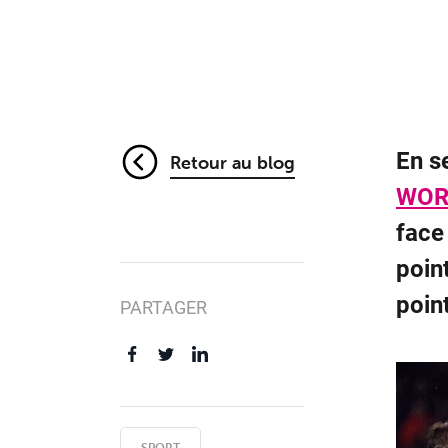
En s
Retour au blog
WOR
face
poin
poin
PARTAGER
SPORT