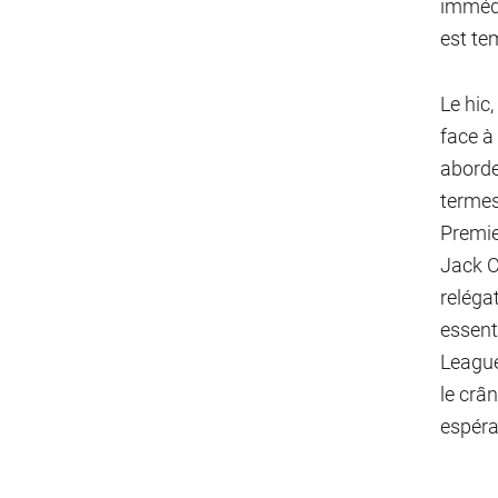
immédi
est te
Le hic,
face à
aborde
termes 
Premie
Jack C
reléga
essent
League
le crân
espéra