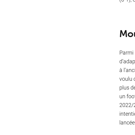
Mou
Parmi 
d’adap
à l’an
voulu 
plus d
un foot
2022/2
intenti
lancée