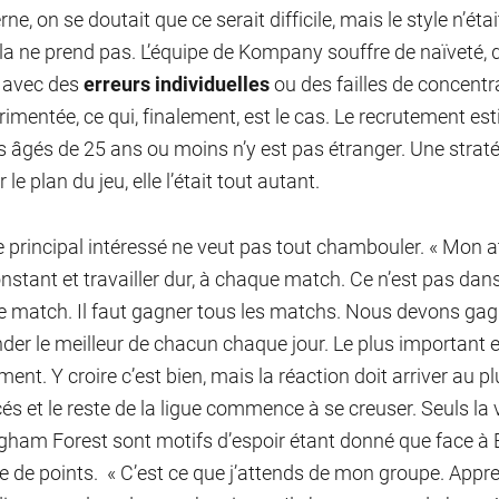
rne, on se doutait que ce serait difficile, mais le style n’é
la ne prend pas. L’
équipe de Kompany souffre de naïveté, d
avec des
erreurs individuelles
ou des failles de concentr
rimentée, ce qui, finalement, est le cas. Le recrutement es
s âgés de 25 ans ou moins n’y est pas étranger. Une stratégi
 le plan du jeu, elle l’était tout autant.
e principal intéressé ne veut pas tout chambouler. « Mon 
onstant et travailler dur, à chaque match. Ce n’est pas da
 match. Il faut gagner tous les matchs. Nous devons gagne
er le meilleur de chacun chaque jour. Le plus important est 
nt. Y croire c’est bien, mais la réaction doit arriver au plu
s et le reste de la ligue commence à se creuser. Seuls la vi
gham Forest sont motifs d’espoir étant donné que face à 
e de points. « C’est ce que j’attends de mon groupe. Appre