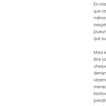
En inte
que ce
même 
inexpé
joueur
que sur
Mais l
être c
chaque
demand
récemme
menacé
Nottin
prendr