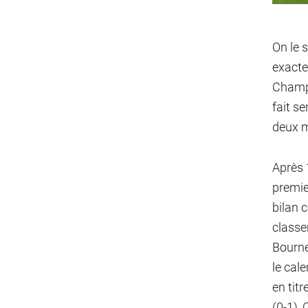
On le s
exacte
Champi
fait se
deux m
Après 1
premie
bilan 
classe
Bourne
le cal
en titr
(0-1), 