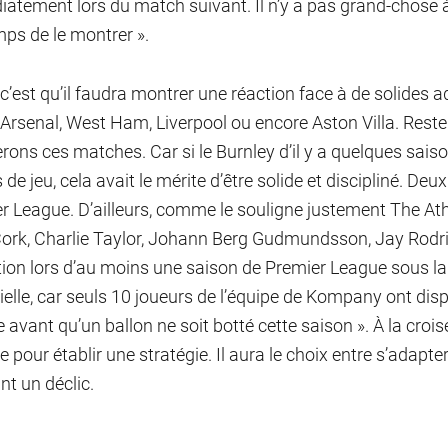
atement lors du match suivant. Il n’y a pas grand-chose à
mps de le montrer ».
 c’est qu’il faudra montrer une réaction face à de solides ad
 Arsenal, West Ham, Liverpool ou encore Aston Villa. Res
rons ces matches. Car si le Burnley d’il y a quelques sais
de jeu, cela avait le mérite d’être solide et discipliné. De
r League. D’ailleurs, comme le souligne justement The Athl
ork, Charlie Taylor, Johann Berg Gudmundsson, Jay Rodrig
tion lors d’au moins une saison de Premier League sous la
ielle, car seuls 10 joueurs de l’équipe de Kompany ont di
 avant qu’un ballon ne soit botté cette saison ». À la cro
e pour établir une stratégie. Il aura le choix entre s’adapt
nt un déclic.