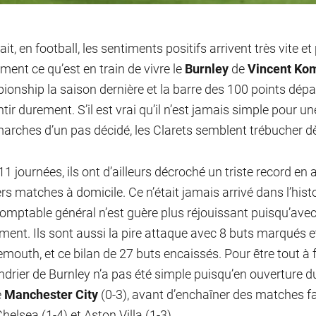
ait, en football, les sentiments positifs arrivent très vite et
ment ce qu’est en train de vivre le
Burnley
de
Vincent Ko
onship la saison dernière et la barre des 100 points dép
ntir durement. S’il est vrai qu’il n’est jamais simple pour un
arches d’un pas décidé, les Clarets semblent trébucher d
1 journées, ils ont d’ailleurs décroché un triste record en 
rs matches à domicile. Ce n’était jamais arrivé dans l’histo
comptable général n’est guère plus réjouissant puisqu’avec 
ment. Ils sont aussi la pire attaque avec 8 buts marqués e
mouth, et ce bilan de 27 buts encaissés. Pour être tout à f
endrier de Burnley n’a pas été simple puisqu’en ouverture 
e
Manchester City
(0-3), avant d’enchaîner des matches f
Chelsea (1-4) et Aston Villa (1-3).