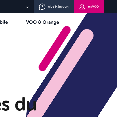
Aide & Support
myVOO
NL
bile
VOO & Orange
EN
oisir
TV+
DE
es du