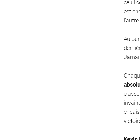
celui 
est en
l’autre.
Aujour
dernièr
Jamais
Chaque
absol
classe
invain
encais
victoi
Kevin