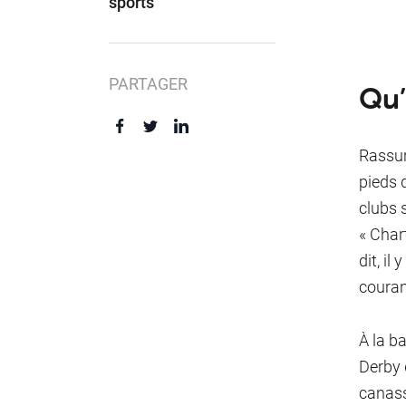
sports
PARTAGER
Qu’
Rassur
pieds 
clubs 
« Char
dit, il
couran
À la ba
Derby 
canass