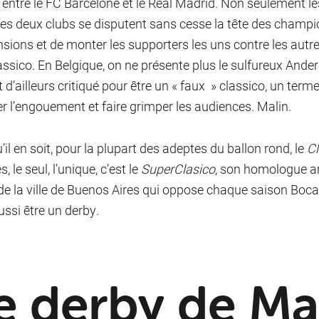
entre le FC Barcelone et le Real Madrid. Non seulement les
es deux clubs se disputent sans cesse la tête des champ
nsions et de monter les supporters les uns contre les aut
assico. En Belgique, on ne présente plus le sulfureux Ande
 d’ailleurs critiqué pour être un « faux » classico, un ter
er l’engouement et faire grimper les audiences. Malin.
’il en soit, pour la plupart des adeptes du ballon rond, le
Cl
s, le seul, l’unique, c’est le
SuperClasico
, son homologue a
de la ville de Buenos Aires qui oppose chaque saison Boca J
ussi être un derby.
e derby de M