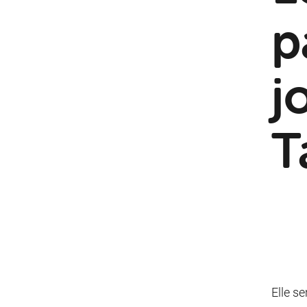
p
j
T
Elle s