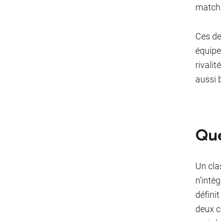
match 
Ces de
équipe
rivali
aussi 
Quel
Un clas
n’intè
défini
deux c