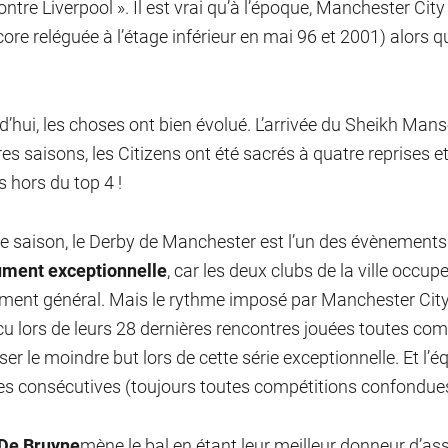
contre Liverpool ». Il est vrai qu’à l’époque, Manchester Cit
core reléguée à l’étage inférieur en mai 96 et 2001) alors 
d’hui, les choses ont bien évolué. L’arrivée du Sheikh Man
es saisons, les Citizens ont été sacrés à quatre reprises et 
 hors du top 4 !
 saison, le Derby de Manchester est l’un des évènements 
ument exceptionnelle
, car les deux clubs de la ville occu
ment général. Mais le rythme imposé par Manchester City 
cu lors de leurs 28 dernières rencontres jouées toutes c
ser le moindre but lors de cette série exceptionnelle. Et l’é
res consécutives (toujours toutes compétitions confondues
 De Bruyne
mène le bal en étant leur meilleur donneur d’ass