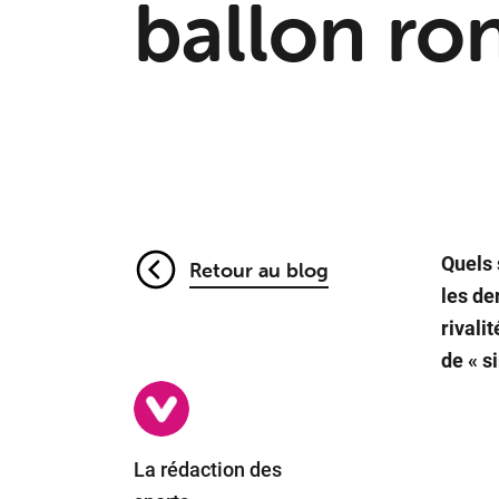
ballon ro
Quels 
Retour au blog
les de
rivali
de « s
La rédaction des