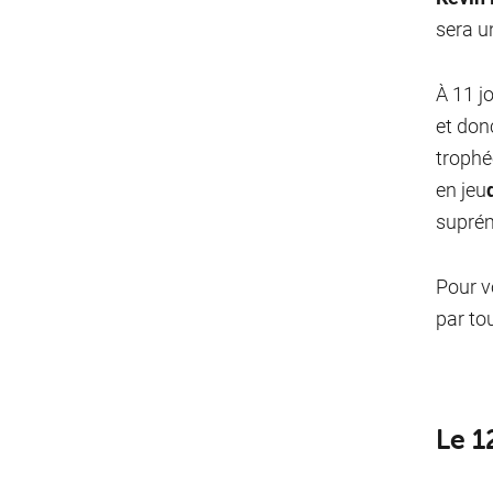
sera u
À 11 j
et don
trophé
en jeu
suprém
Pour v
par to
Le 1