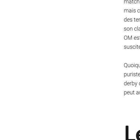
match 
mais c
des te
son cl
OM est
suscit
Quoiqu
puriste
derby 
peut a
L