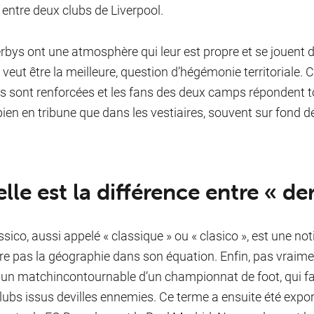
entre deux clubs de Liverpool.
rbys ont une atmosphère qui leur est propre et se jouent
 veut être la meilleure, question d’hégémonie territoriale.
tés sont renforcées et les fans des deux camps répondent t
bien en tribune que dans les vestiaires, souvent sur fond de 
le est la dif­fé­rence entre « der­
sico, aussi appelé « classique » ou « clasico », est une not
gre pas la géographie dans son équation. Enfin, pas vraiment.
t un match
incontournable d’un championnat de foot, qui fait
lubs issus de
villes ennemies. Ce terme a ensuite été expor