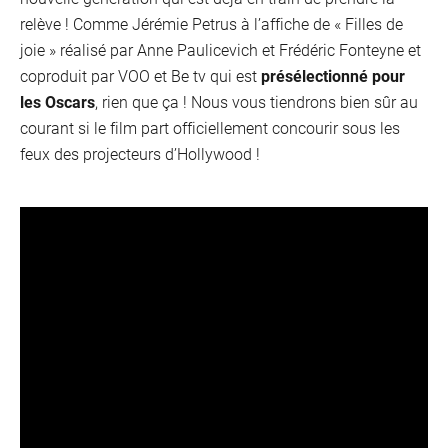
relève ! Comme Jérémie Petrus à l’affiche de « Filles de
joie » réalisé par Anne Paulicevich et Frédéric Fonteyne et
coproduit par VOO et Be tv qui est
présélectionné pour
les Oscars
, rien que ça ! Nous vous tiendrons bien sûr au
courant si le film part officiellement concourir sous les
feux des projecteurs d’Hollywood !