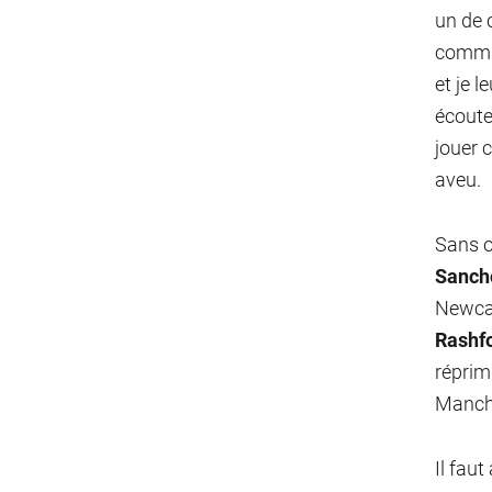
un de 
commun
et je l
écouter
jouer 
aveu.
Sans o
Sanch
Newcast
Rashf
réprim
Manches
Il fau