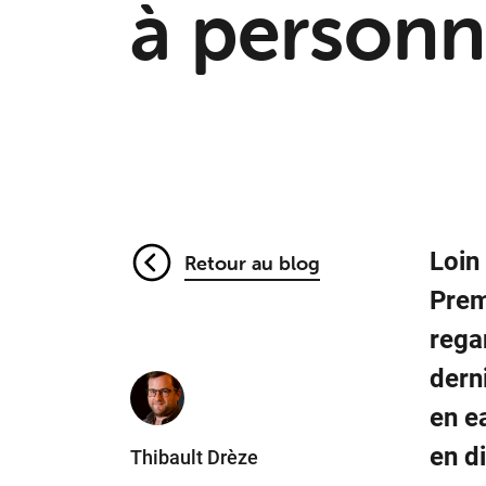
à person
Loin
Retour au blog
Prem
rega
dern
en e
en d
Thibault Drèze