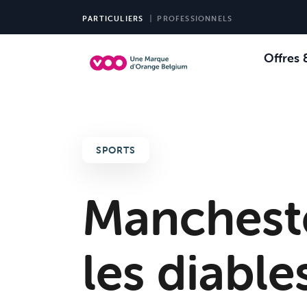
PARTICULIERS
PROFESSIONNELS
Offres 
Choi
Ch
SPORTS
Mancheste
les diable