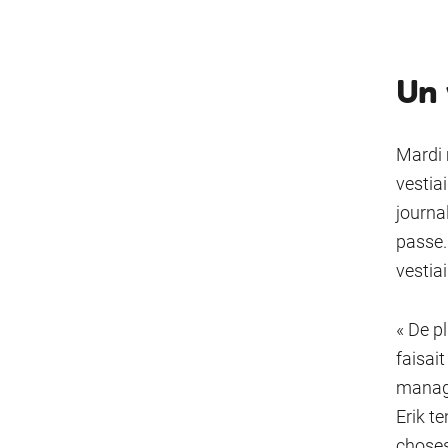
Un 
Mardi 
vestia
journa
passe.
vestiai
« De p
faisait
manage
Erik te
choses