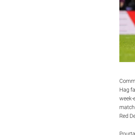
Comme 
Hag fai
week-e
matche
Red De
Pourta