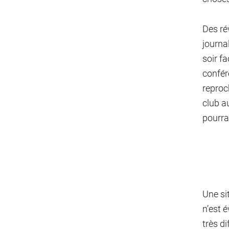
Des ré
journa
soir f
confér
reproc
club a
pourra
Une si
n’est é
très di