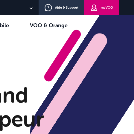
Aide & Support
myVOO
NL
bile
VOO & Orange
EN
oisir
TV+
DE
and
 peur