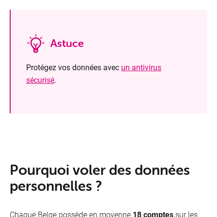
Télév
Astuce
Protégez vos données avec
un antivirus
sécurisé
.
Pourquoi voler des données
personnelles ?
Chaque Belge possède en moyenne
18 comptes
sur les