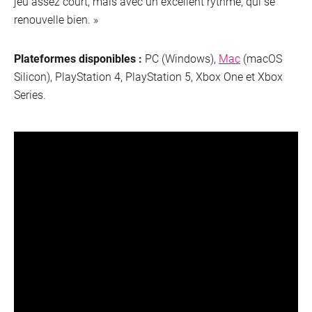
jeu assez court, mais avec un excellent rythme, qui se
renouvelle bien. »
Plateformes disponibles :
PC (Windows),
Mac
(macOS
Silicon), PlayStation 4, PlayStation 5, Xbox One et Xbox
Series.