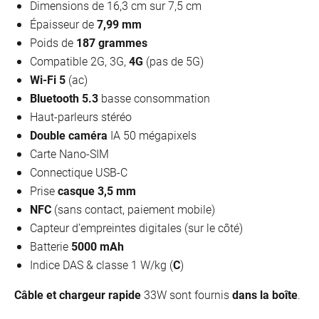
Dimensions de 16,3 cm sur 7,5 cm
Épaisseur de
7,99 mm
Poids de
187 grammes
Compatible 2G, 3G,
4G
(pas de 5G)
Wi-Fi 5
(ac)
Bluetooth 5.3
basse consommation
Haut-parleurs stéréo
Double caméra
IA 50 mégapixels
Carte Nano-SIM
Connectique USB-C
Prise
casque 3,5 mm
NFC
(sans contact, paiement mobile)
Capteur d’empreintes digitales (sur le côté)
Batterie
5000 mAh
Indice DAS & classe 1 W/kg (
C
)
Câble et chargeur rapide
33W sont fournis
dans la boîte
.