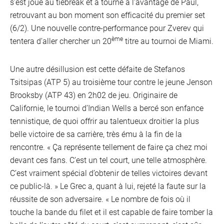
Inter
s’est joué au tiebreak et a tourné à l’avantage de Paul,
retrouvant au bon moment son efficacité du premier set
(6/2). Une nouvelle contre-performance pour Zverev qui
ème
tentera d’aller chercher un 20
titre au tournoi de Miami.
Une autre désillusion est cette défaite de Stefanos
Tsitsipas (ATP 5) au troisième tour contre le jeune Jenson
Brooksby (ATP 43) en 2h02 de jeu. Originaire de
Californie, le tournoi d’Indian Wells a bercé son enfance
tennistique, de quoi offrir au talentueux droitier la plus
belle victoire de sa carrière, très ému à la fin de la
rencontre. « Ça représente tellement de faire ça chez moi
devant ces fans. C’est un tel court, une telle atmosphère.
C’est vraiment spécial d’obtenir de telles victoires devant
ce public-là. » Le Grec a, quant à lui, rejeté la faute sur la
réussite de son adversaire. « Le nombre de fois où il
Mobi
touche la bande du filet et il est capable de faire tomber la