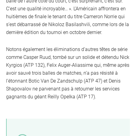
balle de l’autre côté du court, c’est surprenant, c’est sûr.
C’est une qualité incroyable… ». L’Américain affrontera en
huitièmes de finale le tenant du titre Cameron Norrie qui
s’est débarrassé de Nikoloz Basilashvili, comme lors de la
dernière édition du tournoi en octobre dernier.
Notons également les éliminations d’autres têtes de série
comme Casper Ruud, tombé sur un solide et détendu Nick
Kyrgios (ATP 132), Felix Auger-Aliassime qui, même après
avoir sauvé trois balles de matches, n’a pas résisté à
l’étonnant Botic Van De Zandschulp (ATP 47) et Denis
Shapovalov ne parvenant pas à retourner les services
gagnants du géant Reilly Opelka (ATP 17).
VOO
Oran