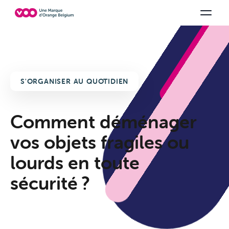
Choisissez votre combinaison
Chaines TV
Family Fun
Orange Sports
Voir tous les packs
Be tv
Aidez-
S'ORGANISER AU QUOTIDIEN
Comment déménager
vos objets fragiles ou
lourds en toute
sécurité ?