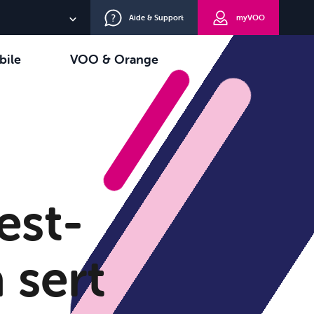
Aide & Support
myVOO
NL
bile
VOO & Orange
EN
oisir
TV+
DE
est-
 sert