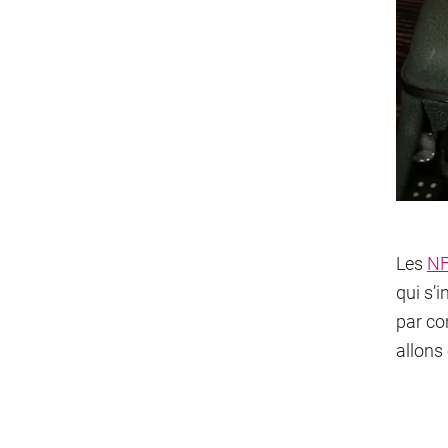
Les
N
qui s’i
par co
allons