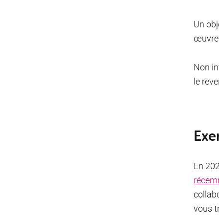
Un obj
œuvre 
Non in
le rev
Exe
En 20
récem
collab
vous t