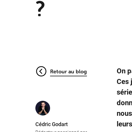
?
On p
Retour au blog
Ces
séri
donn
nous
leurs
Cédric Godart