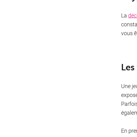
La
déc
consta
vous ê
Les
Une je
exposé
Parfoi
égalem
En pre