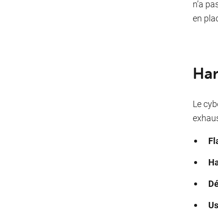
n’a pa
en pla
Har
Le cyb
exhaus
Fl
Ha
Dé
Us