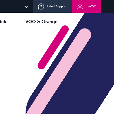
Aide & Support
myVOO
NL
bile
VOO & Orange
EN
oisir
TV+
DE