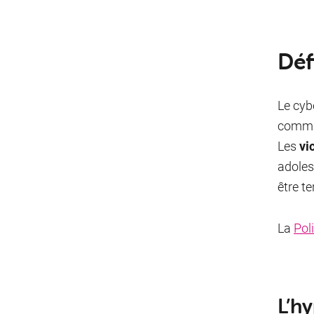
Déf
Le cyb
commis
Les
vi
adoles
être te
La
Pol
L’h