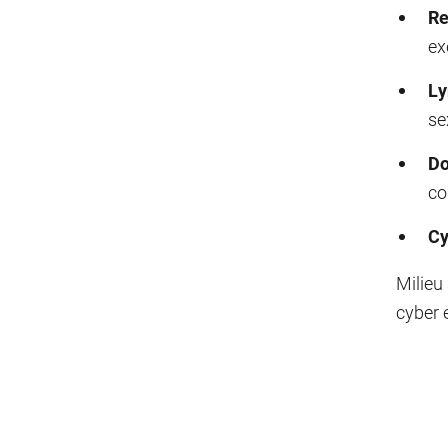
Re
ex
Ly
se
Do
co
Cy
Milieu 
cyber e