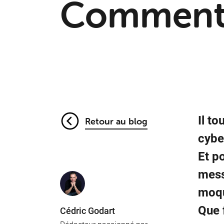
Comment 
Il to
Retour au blog
cybe
Et p
mess
moqu
Que f
Cédric Godart