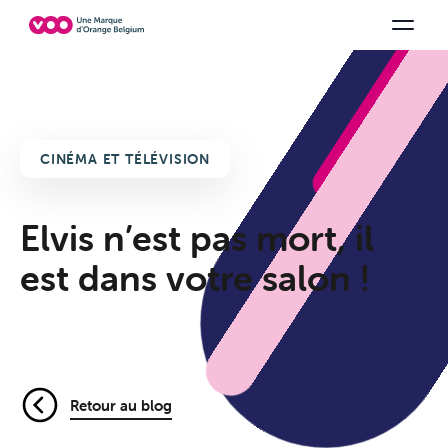
Choisissez votre combinaison
Chaines TV
Family Fun
Orange Sports
Voir tous les packs
Be tv
Aidez-
CINÉMA ET TÉLÉVISION
Elvis n’est pas mort, il
est dans votre salon !
Retour au blog