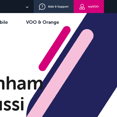
Aide & Support
myVOO
NL
bile
VOO & Orange
EN
oisir
TV+
DE
enham
ussi