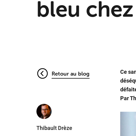
bleu chez 
Ce sam
Retour au blog
déséqu
défait
Par Th
Thibault Drèze