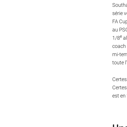
Southa
série 
FA Cup
au PSG
e
1/8
al
coach 
mi-tem
toute l
Certes
Certes
est en