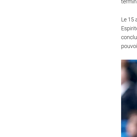
termin
Le 15 
Espirit
conclu
pouvoir