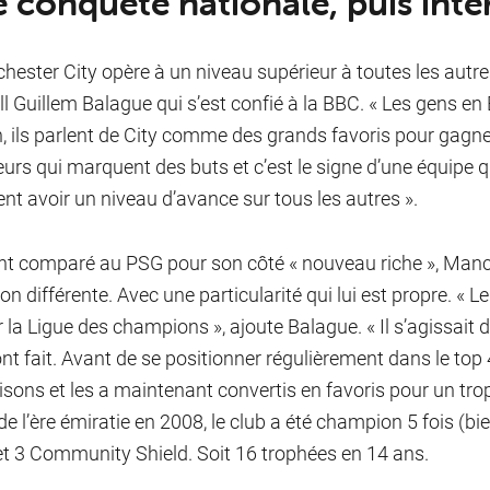
 conquête nationale, puis inte
hester City opère à un niveau supérieur à toutes les autre
ll Guillem Balague qui s’est confié à la BBC. « Les gens 
, ils parlent de City comme des grands favoris pour gagne
urs qui marquent des buts et c’est le signe d’une équipe qui 
nt avoir un niveau d’avance sur tous les autres ».
t comparé au PSG pour son côté « nouveau riche », Manc
on différente. Avec une particularité qui lui est propre. « Le
 la Ligue des champions », ajoute Balague. « Il s’agissait 
ont fait. Avant de se positionner régulièrement dans le top 4
isons et les a maintenant convertis en favoris pour un trop
de l’ère émiratie en 2008, le club a été champion 5 fois (bi
et 3 Community Shield. Soit 16 trophées en 14 ans.