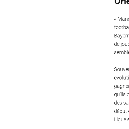
Une
« Manc
footba
Bayern
de joue
semble
Souven
évoluti
gagner
qu’ils 
des sa
début 
Ligue 