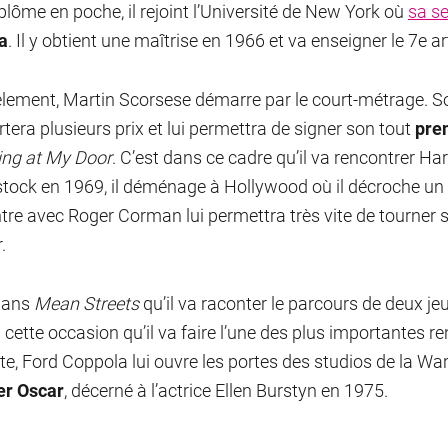
plôme en poche, il rejoint l’Université de New York où
sa s
a
. Il y obtient une maîtrise en 1966 et va enseigner le 7e a
èlement, Martin Scorsese démarre par le court-métrage. S
tera plusieurs prix et lui permettra de signer son tout
pre
ng at My Door
. C’est dans ce cadre qu’il va rencontrer Harv
ock en 1969, il déménage à Hollywood où il décroche un 
tre avec Roger Corman lui permettra très vite de tourner 
r.
dans
Mean Streets
qu’il va raconter le parcours de deux je
à cette occasion qu’il va faire l’une des plus importantes r
te, Ford Coppola lui ouvre les portes des studios de la Wa
er Oscar
, décerné à l’actrice Ellen Burstyn en 1975.