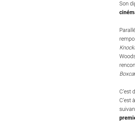
Son di
ciném
Parall
rempor
Knocki
Woodst
rencon
Boxca
C’est 
C’est 
suivan
premi