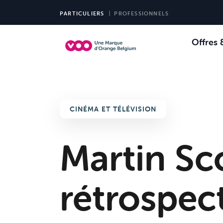
PARTICULIERS
PROFESSIONNELS
Offres 
Choi
Ch
CINÉMA ET TÉLÉVISION
Martin Sc
rétrospec