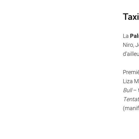
Tax
La
Pal
Niro, J
d’aill
Premiè
Liza M
Bull
– t
Tentat
(manif