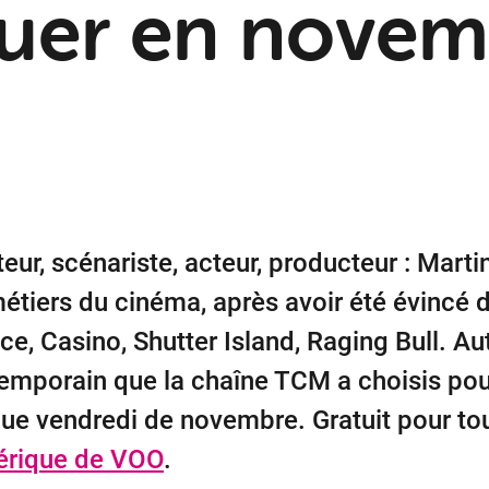
uer en novem
eur, scénariste, acteur, producteur : Mart
métiers du cinéma, après avoir été évincé d
nce, Casino, Shutter Island, Raging Bull.
emporain que la chaîne TCM a choisis pou
ue vendredi de novembre. Gratuit pour to
rique de VOO
.