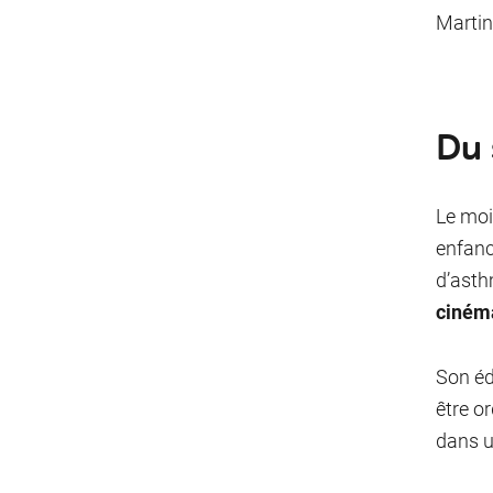
Martin
Du 
Le moi
enfance
d’asth
ciném
Son éd
être o
dans u