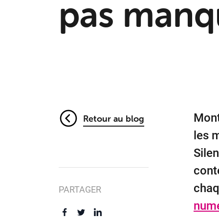
pas manq
Mont
Retour au blog
les 
Sile
cont
chaq
PARTAGER
numé