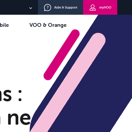
Aide & Support
myVOO
NL
bile
VOO & Orange
EN
oisir
TV+
DE
s :
à ne