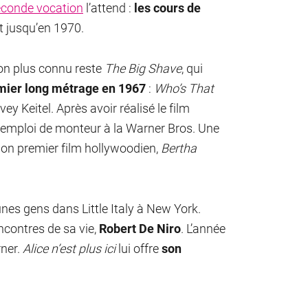
econde vocation
l’attend :
les cours de
rt jusqu’en 1970.
on plus connu reste
The Big Shave
, qui
mier long métrage en 1967
:
Who’s That
ey Keitel. Après avoir réalisé le film
emploi de monteur à la Warner Bros. Une
son premier film hollywoodien,
Bertha
unes gens dans Little Italy à New York.
encontres de sa vie,
Robert De Niro
. L’année
rner.
Alice n’est plus ici
lui offre
son