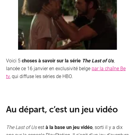
Télév
Voici 5
choses à savoir sur la série
The Last of Us
,
lancée ce 16 janvier en exclusivité belge
par la chaîne Be
tv
, qui diffuse les séries de HBO.
Au départ, c’est un jeu vidéo
The Last of Us
est
à la base un jeu vidéo
, sorti il y a dix
ans sur la console PlayStation. Il s’agit d’un jeu d’aventure