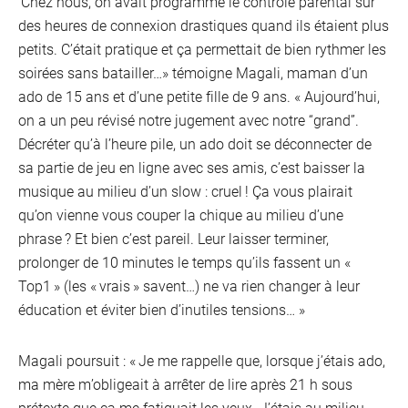
Chez nous, on avait programmé le contrôle parental sur
des heures de connexion drastiques quand ils étaient plus
petits. C’était pratique et ça permettait de bien rythmer les
soirées sans batailler…» témoigne Magali, maman d’un
ado de 15 ans et d’une petite fille de 9 ans. « Aujourd’hui,
on a un peu révisé notre jugement avec notre “grand”.
Décréter qu’à l’heure pile, un ado doit se déconnecter de
sa partie de jeu en ligne avec ses amis, c’est baisser la
musique au milieu d’un slow : cruel ! Ça vous plairait
VOO &
qu’on vienne vous couper la chique au milieu d’une
Orang
phrase ? Et bien c’est pareil. Leur laisser terminer,
prolonger de 10 minutes le temps qu’ils fassent un «
Top1 » (les « vrais » savent…) ne va rien changer à leur
éducation et éviter bien d’inutiles tensions… »
Magali poursuit : « Je me rappelle que, lorsque j’étais ado,
ma mère m’obligeait à arrêter de lire après 21 h sous
prétexte que ça me fatiguait les yeux. J’étais au milieu