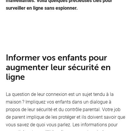
malveillantes. Voilà quelques précieuses clés pour
Packs
surveiller en ligne sans espionner.
In­for­mer vos en­fants pour
aug­men­ter leur sé­cu­ri­té en
ligne
La question de leur connexion est un sujet tendu à la
maison ? Impliquez vos enfants dans un dialogue à
propos de leur sécurité et du contrôle parental. Votre job
de parent implique de les protéger et ils doivent savoir que
Télévis
vous savez de quoi vous parlez. Les informations pour