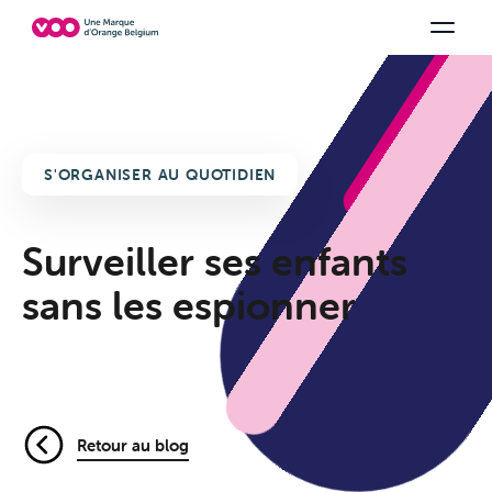
Choisissez votre combinaison
Chaines TV
Family Fun
Orange Sports
Voir tous les packs
Be tv
Aidez-
S'ORGANISER AU QUOTIDIEN
Surveiller ses enfants
sans les espionner
Retour au blog