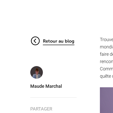
Trouve
Retour au blog
mondial
faire 
rencon
Commen
quête 
Maude Marchal
PARTAGER