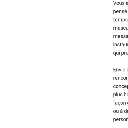
Vous e
pensé 
temps)
mascul
messag
instau
qui pr
Envie 
rencon
concep
plus h
façon 
ou à d
person