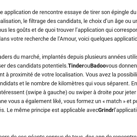
 application de rencontre essaye de tirer son épingle du j
lisation, le filtrage des candidats, le choix d’un âge ou un 
ous les goûts et de quoi trouver l’application qui corresp
dans votre recherche de l’Amour, voici quelques applicatio
aders du marché, implantés depuis plusieurs années utili
er des candidats potentiels.
Tinder
ou
Badoo
vous donnen
nt à proximité de votre localisation. Vous avez la possibil
ndidats et le nombre de kilomètres qui vous séparent. Ens
ntéressent (swipe à gauche) ou swiper à droite pour jeter 
ne vous a également liké, vous formez un « match » et p
tés. Le même principe est applicable avec
Grindr
l’applicat
ors de ces géants connus de tous, des app de rencontr