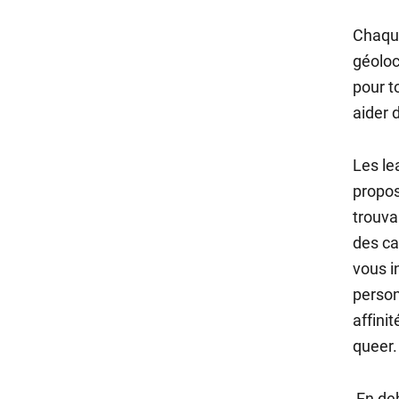
Chaque
géoloca
pour t
aider 
Les le
propos
trouva
des ca
vous i
person
affini
queer.
En deh