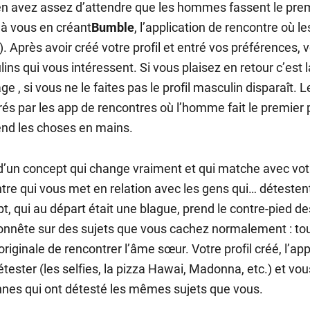
n avez assez d’attendre que les hommes fassent le premi
à vous en créant
Bumble
, l’application de rencontre où l
. Après avoir créé votre profil et entré vos préférences,
ins qui vous intéressent. Si vous plaisez en retour c’es
e , si vous ne le faites pas le profil masculin disparaît. L
rés par les app de rencontres où l’homme fait le premier p
end les choses en mains.
d’un concept qui change vraiment et qui matche avec vo
tre qui vous met en relation avec les gens qui… détest
t, qui au départ était une blague, prend le contre-pied de
onnête sur des sujets que vous cachez normalement : to
originale de rencontrer l’âme sœur. Votre profil créé, l’a
étester (les selfies, la pizza Hawai, Madonna, etc.) et vo
nes qui ont détesté les mêmes sujets que vous.