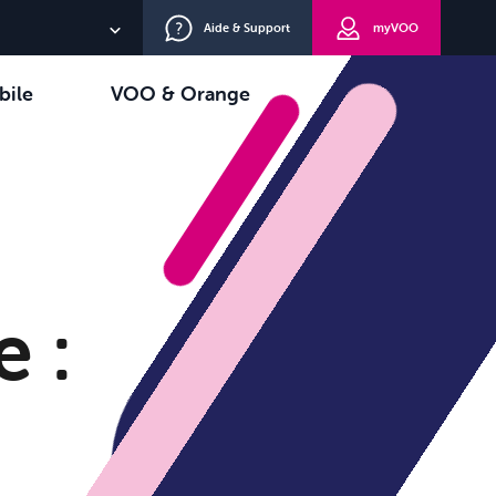
Aide & Support
myVOO
NL
bile
VOO & Orange
EN
oisir
TV+
DE
e :