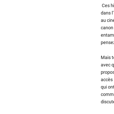
Ces hi
dans l
au cin
canon 
entame
pense
Mais t
avec q
propo
accès 
qui on
commun
discut