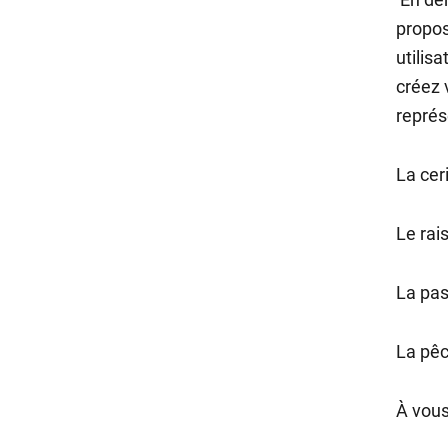
propos
utilis
créez 
représ
La cer
Le rai
La pas
La pêc
À vous 