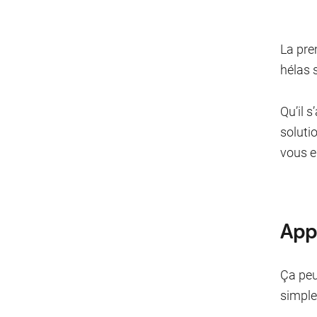
La pre
hélas s
Qu’il s
soluti
vous e
Appr
Ça peu
simple 