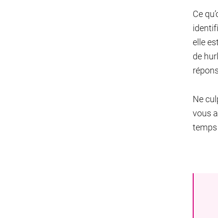
Ce qu’
identi
elle e
de hur
répons
Ne culp
vous a
temps 