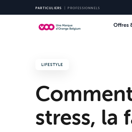
PARTICULIERS
PROFESSIONNELS
Offres 
Choi
Ch
LIFESTYLE
Comment l
stress, la 