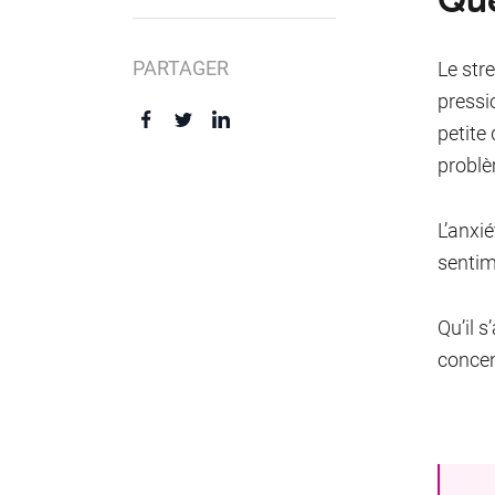
PARTAGER
Le str
pressi
petite 
problè
L’anxié
sentim
Qu’il s
concen