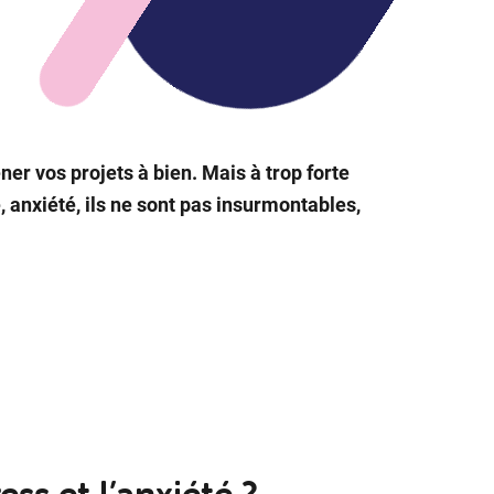
er vos projets à bien. Mais à trop forte
, anxiété, ils ne sont pas insurmontables,
ss et l’an­xié­té ?