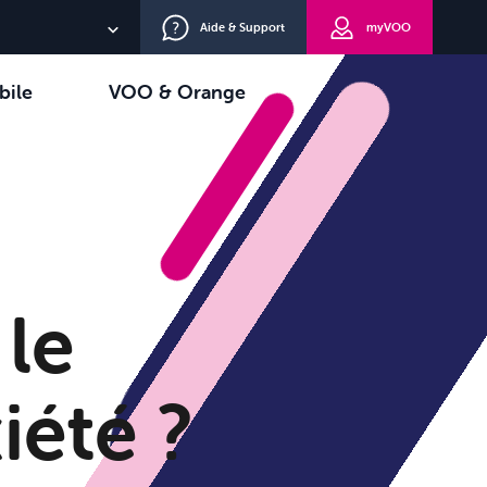
Aide & Support
myVOO
NL
bile
VOO & Orange
EN
oisir
TV+
DE
le
xiété ?