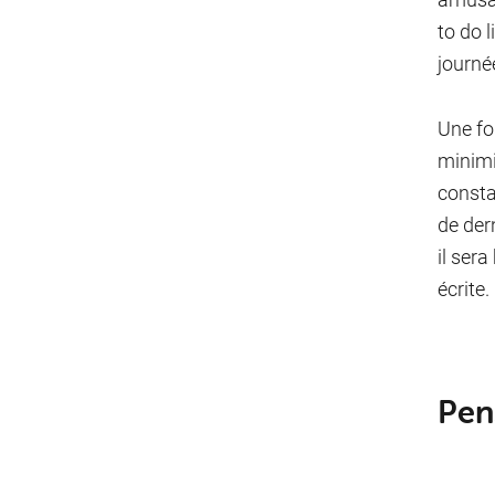
to do 
journé
Une fo
minimi
consta
de der
il sera
écrite.
Pens