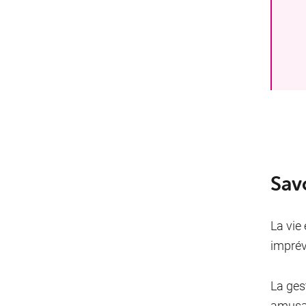
Savo
La vie
imprév
La ges
amusa