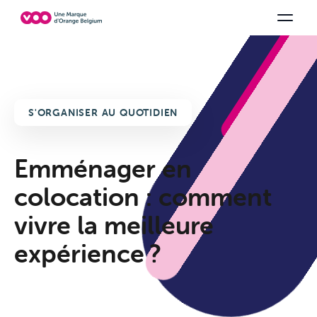
Choisissez votre combinaison
Chaines TV
Family Fun
Orange Sports
Voir tous les packs
Be tv
Aidez-
S'ORGANISER AU QUOTIDIEN
Emménager en
colocation : comment
vivre la meilleure
expérience ?