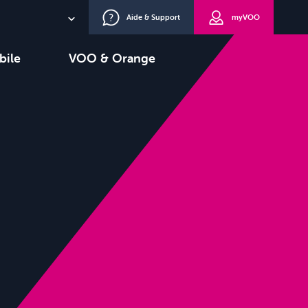
Aide & Support
myVOO
NL
bile
VOO & Orange
EN
oisir
TV+
DE