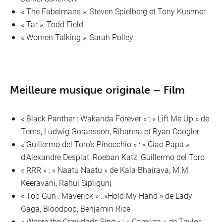
« The Fabelmans », Steven Spielberg et Tony Kushner
« Tar », Todd Field
« Women Talking », Sarah Polley
Meilleure musique originale – Film
« Black Panther : Wakanda Forever » : « Lift Me Up » de
Tems, Ludwig Göransson, Rihanna et Ryan Coogler
« Guillermo del Toro’s Pinocchio » : « Ciao Papa »
d’Alexandre Desplat, Roeban Katz, Guillermo del Toro
« RRR » : « Naatu Naatu » de Kala Bhairava, M.M.
Keeravani, Rahul Sipligunj
« Top Gun : Maverick » : »Hold My Hand » de Lady
Gaga, Bloodpop, Benjamin Rice
« Where the Crawdads Sing » : « Carolina » de Taylor