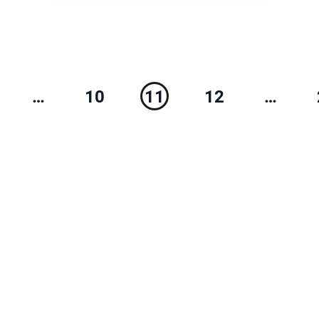
…
10
11
12
…