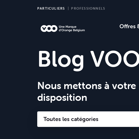
PARTICULIERS
PROFESSIONNELS
Offres 
Choi
Ch
Blog VO
Nous mettons à votre
disposition
Toutes les catégories
Cinéma et Télévision