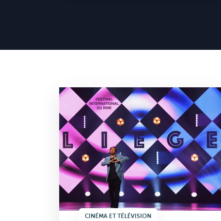
Internet et Technologies
Lifestyle
Mobile
S'organiser au quotidien
Sports
CINÉMA ET TÉLÉVISION