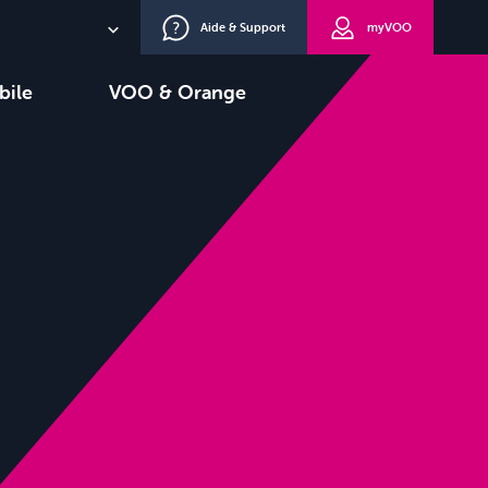
Aide & Support
myVOO
NL
bile
VOO & Orange
EN
oisir
TV+
DE